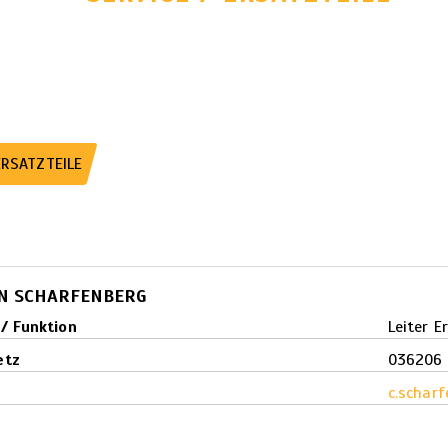
ERSATZTEILE
AN SCHARFENBERG
 / Funktion
Leiter E
etz
036206 
l
c.schar