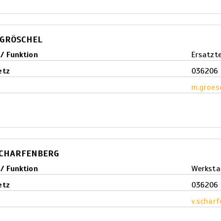
 GRÖSCHEL
 / Funktion
Ersatzte
etz
036206 
l
m.groes
SCHARFENBERG
 / Funktion
Werkstat
etz
036206 
l
v.schar