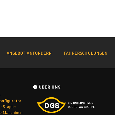
ANGEBOT ANFORDERN
FAHRERSCHULUNGEN
ÜBER UNS
n
onfigurator
e Stapler
e Maschinen