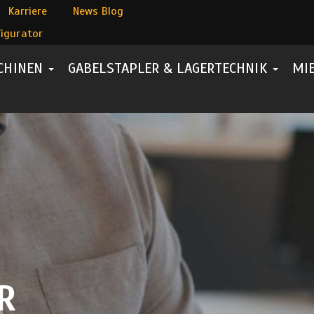
Karriere
News Blog
igurator
CHINEN
GABELSTAPLER & LAGERTECHNIK
MI
R