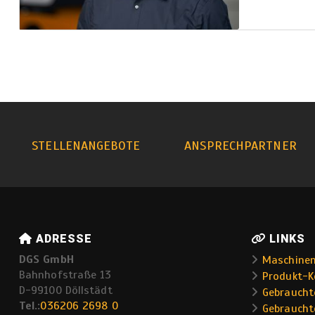
STELLENANGEBOTE
ANSPRECHPARTNER
ADRESSE
LINKS
DGS GmbH
Maschine
Bahnhofstraße 13
Produkt-K
D-99100 Döllstädt
Gebraucht
Tel.:
036206 2698 0
Gebraucht